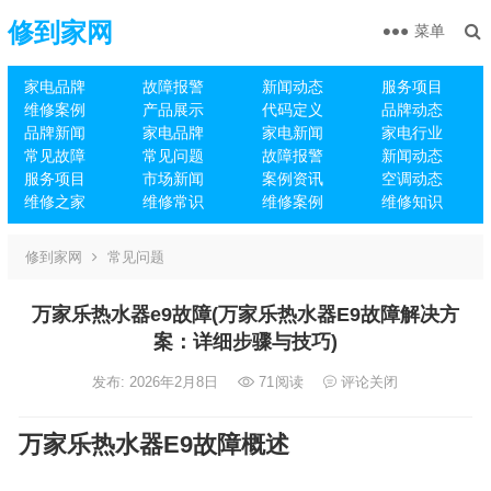
修到家网
菜单
家电品牌
故障报警
新闻动态
服务项目
维修案例
产品展示
代码定义
品牌动态
品牌新闻
家电品牌
家电新闻
家电行业
常见故障
常见问题
故障报警
新闻动态
服务项目
市场新闻
案例资讯
空调动态
维修之家
维修常识
维修案例
维修知识
修到家网
常见问题
万家乐热水器e9故障(万家乐热水器E9故障解决方
案：详细步骤与技巧)
发布: 2026年2月8日
71
阅读
评论关闭
万家乐热水器E9故障概述