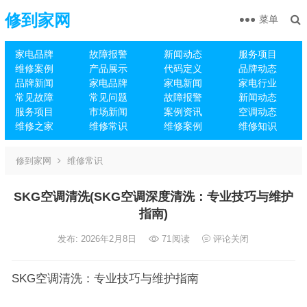
修到家网
菜单
家电品牌
故障报警
新闻动态
服务项目
维修案例
产品展示
代码定义
品牌动态
品牌新闻
家电品牌
家电新闻
家电行业
常见故障
常见问题
故障报警
新闻动态
服务项目
市场新闻
案例资讯
空调动态
维修之家
维修常识
维修案例
维修知识
修到家网
维修常识
SKG空调清洗(SKG空调深度清洗：专业技巧与维护
指南)
发布: 2026年2月8日
71
阅读
评论关闭
SKG空调清洗：专业技巧与维护指南