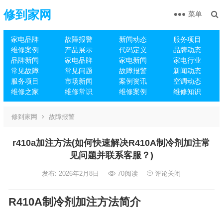
修到家网
菜单
家电品牌
故障报警
新闻动态
服务项目
维修案例
产品展示
代码定义
品牌动态
品牌新闻
家电品牌
家电新闻
家电行业
常见故障
常见问题
故障报警
新闻动态
服务项目
市场新闻
案例资讯
空调动态
维修之家
维修常识
维修案例
维修知识
修到家网
故障报警
r410a加注方法(如何快速解决R410A制冷剂加注常
见问题并联系客服？)
发布: 2026年2月8日
70
阅读
评论关闭
R410A制冷剂加注方法简介