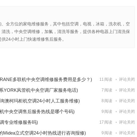
的、全方位的家电维修服务，其中包括空调，电视，冰箱，洗衣机，空
，清洗，中央空调维修，加氟，清洗等服务，提供各种电器上门清洗保
供24小时上门快速维修售后服务。
型号推
的官方售后
下一篇
TRANE多联机中央空调维修服务费用是多少？)
11
阅读
评论关闭
系YORK风管机中央空调厂家服务电话)
7
阅读
评论关闭
询澳柯玛柜机空调24小时人工服务维修)
8
阅读
评论关闭
机中央空调售后服务热线是哪个号码)
9
阅读
评论关闭
调专业维修服务吗)
17
阅读
评论关闭
的Midea立式空调24小时热线进行咨询报修)
9
阅读
评论关闭