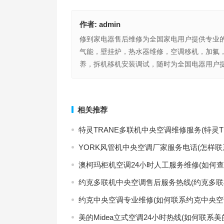
作者:
admin
修到家电器售后维修为全国家电用户提供专业
气能，壁挂炉，热水器维修，空调移机，加氟
养，拆机移机安装调试，随时为全国电器用户提
三菱电机空调官网(“三菱电机空调官网有哪些节能
TOSHIBA空调售后网点(如何找到TOSHIBA空调
荐？”)
服务网点？)
上一篇
相关推荐
特灵TRANE多联机中央空调维修服务(特灵
YORK风管机中央空调厂家服务电话(怎样联
澳柯玛柜机空调24小时人工服务维修(如何查
约克多联机中央空调售后服务热线(约克多联
约克中央空调专业维修(如何联系约克中央空
美的Midea立式空调24小时热线(如何联系美