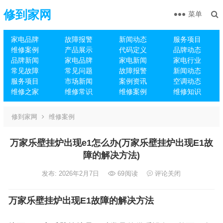
修到家网
菜单
家电品牌
故障报警
新闻动态
服务项目
维修案例
产品展示
代码定义
品牌动态
品牌新闻
家电品牌
家电新闻
家电行业
常见故障
常见问题
故障报警
新闻动态
服务项目
市场新闻
案例资讯
空调动态
维修之家
维修常识
维修案例
维修知识
修到家网
维修案例
万家乐壁挂炉出现e1怎么办(万家乐壁挂炉出现E1故
障的解决方法)
发布: 2026年2月7日
69
阅读
评论关闭
万家乐壁挂炉出现E1故障的解决方法