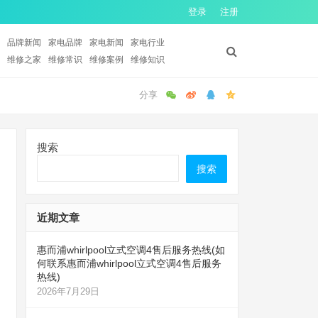
登录
注册
品牌新闻
家电品牌
家电新闻
家电行业
维修之家
维修常识
维修案例
维修知识
搜索
搜索
近期文章
惠而浦whirlpool立式空调4售后服务热线(如
何联系惠而浦whirlpool立式空调4售后服务
热线)
2026年7月29日