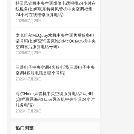
特灵风管机中央空调维修电话福州24小时在
线服务(如何联系特灵风管机中央空调福州
24小时在线维修服务电话)
2026年7月29日
麦克维尔McQuay水机中央空调售后服务电
话号码(如何查询麦克维尔McQuay水机中央
空调售后服务电话号码)
2026年7月29日
三菱电子中央空调4客服电话(三菱电子中央
空调4客服电话是哪个号码)
2026年7月29日
海尔Haier风管机中央空调服务电话24小时
(怎样联系海尔Haier风管机中央空调24小时
服务电话)
2026年7月29日
热门浏览