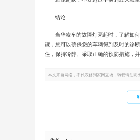
结论
当华凌车的故障灯亮起时，了解如何
骤，您可以确保您的车辆得到及时的诊
住，保持冷静、采取正确的预防措施，
本文来自网络，不代表修到家网立场，转载请注明