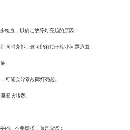
步检查，以确定故障灯亮起的原因：
警告灯同时亮起，这可能有助于缩小问题范围。
燃油。
热，可能会导致故障灯亮起。
有泄漏或堵塞。
要的。不要慌张，而是应该：