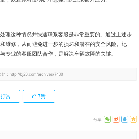
处理这种情况并快速联系客服是非常重要的。通过上述步
断和维修，从而避免进一步的损坏和潜在的安全风险。记
并与专业的客服团队合作，是解决车辆故障的关键。
出处：
http://bj23.com/archives/7438
打赏
7
赞