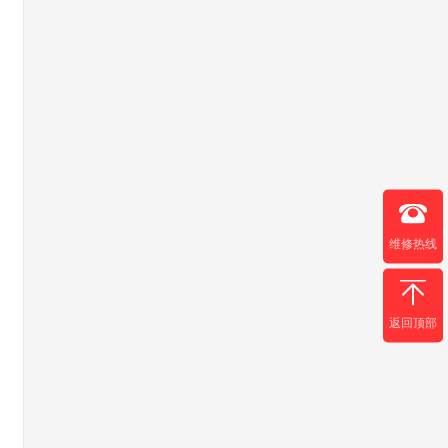
维修热线
返回顶部