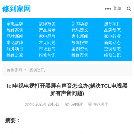
修到家网
菜单
家电品牌
故障报警
新闻动态
服务项目
维修案例
产品展示
代码定义
品牌动态
品牌新闻
家电品牌
家电新闻
家电行业
常见故障
常见问题
故障报警
新闻动态
服务项目
市场新闻
案例资讯
空调动态
维修之家
维修常识
维修案例
维修知识
修到家网
案例资讯
tcl电视电视打开黑屏有声音怎么办(解决TCL电视黑
屏有声音问题)
发布: 2026年2月6日
69
阅读
评论关闭
摘要：