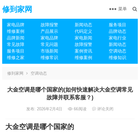
修到家网
菜单
家电品牌
故障报警
新闻动态
服务项目
维修案例
产品展示
代码定义
品牌动态
品牌新闻
家电品牌
家电新闻
家电行业
常见故障
常见问题
故障报警
新闻动态
服务项目
市场新闻
案例资讯
空调动态
维修之家
维修常识
维修案例
维修知识
修到家网
空调动态
大金空调是哪个国家的(如何快速解决大金空调常见
故障并联系客服？)
发布: 2026年2月4日
66
阅读
评论关闭
大金空调是哪个国家的