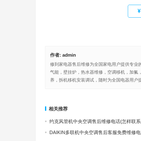
作者:
admin
修到家电器售后维修为全国家电用户提供专业
气能，壁挂炉，热水器维修，空调移机，加氟
养，拆机移机安装调试，随时为全国电器用户提
西门子空气能热水器售后维修电话(西门子空气能热
后维修电话怎么查询)
洗衣机洗羽绒服(“洗衣机洗羽绒服常见问题及快速解决
上一篇
相关推荐
约克风管机中央空调售后维修电话(怎样联系
DAIKIN多联机中央空调售后客服免费维修电