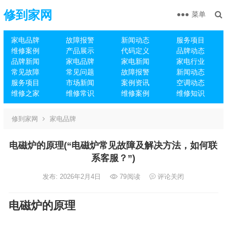
修到家网
菜单
家电品牌
故障报警
新闻动态
服务项目
维修案例
产品展示
代码定义
品牌动态
品牌新闻
家电品牌
家电新闻
家电行业
常见故障
常见问题
故障报警
新闻动态
服务项目
市场新闻
案例资讯
空调动态
维修之家
维修常识
维修案例
维修知识
修到家网
家电品牌
电磁炉的原理(“电磁炉常见故障及解决方法，如何联
系客服？”)
发布: 2026年2月4日
79
阅读
评论关闭
电磁炉的原理