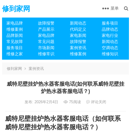
修到家网
菜单
家电品牌
故障报警
新闻动态
服务项目
维修案例
产品展示
代码定义
品牌动态
品牌新闻
家电品牌
家电新闻
家电行业
常见故障
常见问题
故障报警
新闻动态
服务项目
市场新闻
案例资讯
空调动态
维修之家
维修常识
维修案例
维修知识
修到家网
案例资讯
威特尼壁挂炉热水器客服电话(如何联系威特尼壁挂
炉热水器客服电话？)
发布: 2026年2月4日
75
阅读
评论关闭
威特尼壁挂炉热水器客服电话（如何联系
威特尼壁挂炉热水器客服电话？）