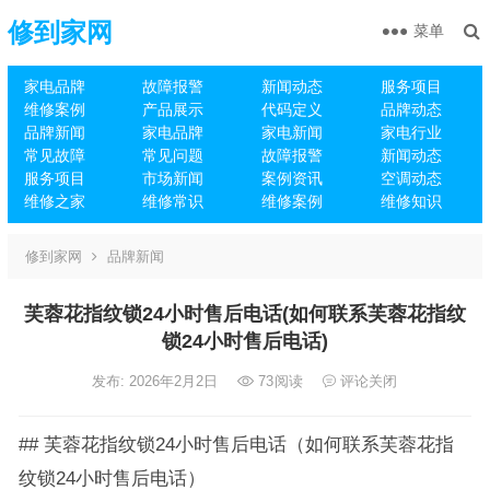
修到家网
菜单
家电品牌
故障报警
新闻动态
服务项目
维修案例
产品展示
代码定义
品牌动态
品牌新闻
家电品牌
家电新闻
家电行业
常见故障
常见问题
故障报警
新闻动态
服务项目
市场新闻
案例资讯
空调动态
维修之家
维修常识
维修案例
维修知识
修到家网
品牌新闻
芙蓉花指纹锁24小时售后电话(如何联系芙蓉花指纹
锁24小时售后电话)
发布: 2026年2月2日
73
阅读
评论关闭
## 芙蓉花指纹锁24小时售后电话（如何联系芙蓉花指
纹锁24小时售后电话）