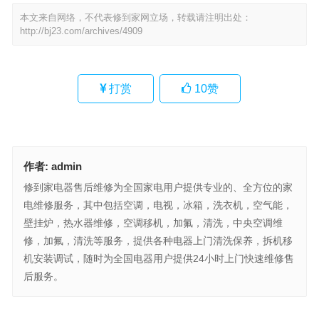
本文来自网络，不代表修到家网立场，转载请注明出处：
http://bj23.com/archives/4909
打赏
10
赞
作者:
admin
修到家电器售后维修为全国家电用户提供专业的、全方位的家
电维修服务，其中包括空调，电视，冰箱，洗衣机，空气能，
壁挂炉，热水器维修，空调移机，加氟，清洗，中央空调维
修，加氟，清洗等服务，提供各种电器上门清洗保养，拆机移
机安装调试，随时为全国电器用户提供24小时上门快速维修售
后服务。
奥莱斯壁挂炉热水器24小时服务电话(奥莱斯壁挂炉热水器24小时服
务电话是哪个？)
视贝燃气灶24小时人工客服(视贝燃气灶24小时人工客服电话是哪
个？)