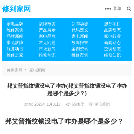
修到家网
菜单
家电品牌
故障报警
新闻动态
服务项目
维修案例
产品展示
代码定义
品牌动态
品牌新闻
家电品牌
家电新闻
家电行业
常见故障
常见问题
故障报警
新闻动态
服务项目
市场新闻
案例资讯
空调动态
维修之家
维修常识
维修案例
维修知识
修到家网
家电新闻
邦艾普指纹锁没电了咋办(邦艾普指纹锁没电了咋办
是哪个是多少？)
发布: 2026年1月31日
65
阅读
评论关闭
邦艾普指纹锁没电了咋办是哪个是多少？