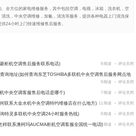
的、全方位的家电维修服务，其中包括空调，电视，冰箱，洗衣机，空
，清洗，中央空调维修，加氟，清洗等服务，提供各种电器上门清洗保
供24小时上门快速维修售后服务。
密柜售后服
售后服务
下一篇
菱柜机空调售后服务联系电话)
8
阅读
评论关闭
点查询地址(如何查询东芝TOSHIBA多联机中央空调售后服务网点地
9
阅读
评论关闭
机中央空调客服售后电话是哪个)
7
阅读
评论关闭
何联系大金水机中央空调特约维修店在什么地方)
11
阅读
评论关闭
询特灵多联机中央空调24小时服务热线)
8
阅读
评论关闭
怎样联系澳柯玛AUCMA柜机空调客服全国统一电话)
8
阅读
评论关闭