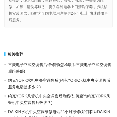
壁挂炉，热水器维修，空调移机，加氟，清洗，中央空调维
修，加氟，清洗等服务，提供各种电器上门清洗保养，拆机移
机安装调试，随时为全国电器用户提供24小时上门快速维修售
后服务。
意森亚保险柜售后服务电话(如何联系意森亚保险柜售后服务电话？)
晨熙蒸饭柜售后服务电话(可以用这个标题：请问晨熙蒸饭柜售后服务
电话是哪个)
上一篇
下一篇
相关推荐
三菱电子立式空调售后维修部(怎样联系三菱电子立式空调售
后维修部)
约克YORK水机中央空调售后(约克YORK水机中央空调售后
服务电话是多少？)
约克YORK风管机中央空调售后热线(如何查询约克YORK风
管机中央空调售后热线？)
DAIKIN水机中央空调维修电话24小时报修(如何联系DAIKIN