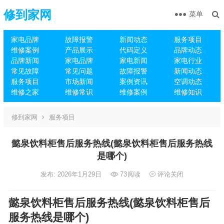
修到家网
菜单
家电品牌
故障报警
新闻动态
服务项目
维修案例
产品展示
代码定义
品牌动态
品牌新闻
家电品牌
家电新闻
家电行业
常见故障
常见问题
故障报警
新闻动态
服务项目
市场新闻
案例资讯
空调动态
维修之家
维修常识
维修案例
维修知识
修到家网
服务项目
懿泉饮料柜售后服务热线(懿泉饮料柜售后服务热线
是哪个)
发布: 2026年1月29日
73
阅读
评论关闭
懿泉饮料柜售后服务热线(懿泉饮料柜售后
服务热线是哪个)