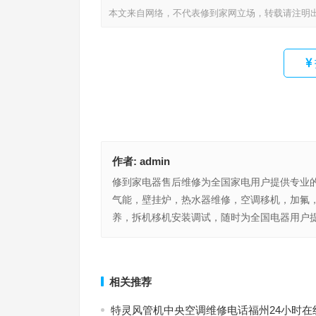
本文来自网络，不代表修到家网立场，转载请注明
作者:
admin
修到家电器售后维修为全国家电用户提供专业
气能，壁挂炉，热水器维修，空调移机，加氟
养，拆机移机安装调试，随时为全国电器用户提
MOEN马桶全国售后服务总部(如何联系MOEN马桶
星曼奇冷柜总部400售后维修(如何查询星曼奇冷柜总
后服务总部？)
售后维修服务)
上一篇
相关推荐
特灵风管机中央空调维修电话福州24小时在