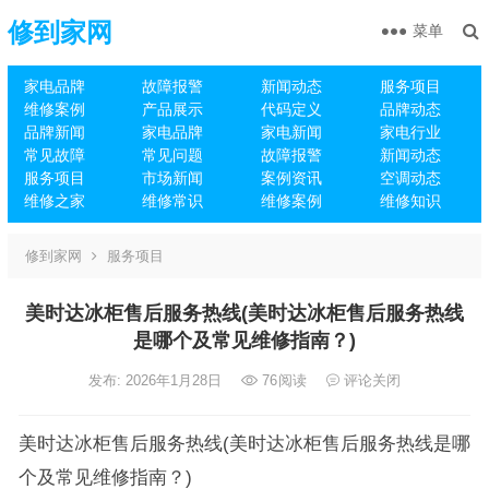
修到家网
菜单
家电品牌
故障报警
新闻动态
服务项目
维修案例
产品展示
代码定义
品牌动态
品牌新闻
家电品牌
家电新闻
家电行业
常见故障
常见问题
故障报警
新闻动态
服务项目
市场新闻
案例资讯
空调动态
维修之家
维修常识
维修案例
维修知识
修到家网
服务项目
美时达冰柜售后服务热线(美时达冰柜售后服务热线
是哪个及常见维修指南？)
发布: 2026年1月28日
76
阅读
评论关闭
美时达冰柜售后服务热线(美时达冰柜售后服务热线是哪
个及常见维修指南？)