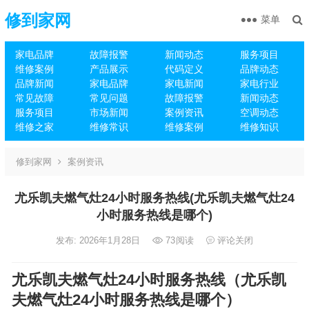
修到家网
菜单
家电品牌
故障报警
新闻动态
服务项目
维修案例
产品展示
代码定义
品牌动态
品牌新闻
家电品牌
家电新闻
家电行业
常见故障
常见问题
故障报警
新闻动态
服务项目
市场新闻
案例资讯
空调动态
维修之家
维修常识
维修案例
维修知识
修到家网
案例资讯
尤乐凯夫燃气灶24小时服务热线(尤乐凯夫燃气灶24
小时服务热线是哪个)
发布: 2026年1月28日
73
阅读
评论关闭
尤乐凯夫燃气灶24小时服务热线（尤乐凯
夫燃气灶24小时服务热线是哪个）