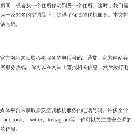
个房间，或者从一个住所移动到另一个住所。这时，我们需
作为一家知名的空调品牌，提供了优质的移机服务。本文将
电话号码。
官方网站来获取移机服务的电话号码。通常，官方网站会
或者服务热线。你可以在网站上查找相关信息，然后拨打电
媒体平台来获取盾安空调移机服务的电话号码。许多企业
ook、Twitter、Instagram等。你可以关注盾安空调的
码的信息。