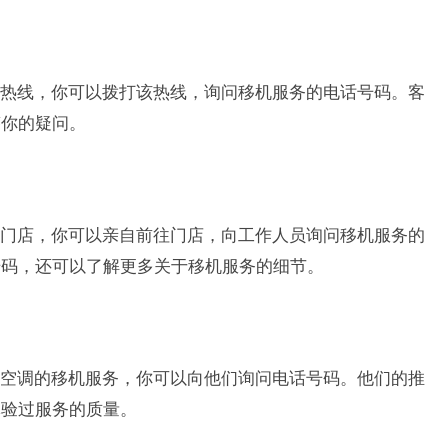
热线，你可以拨打该热线，询问移机服务的电话号码。客
答你的疑问。
门店，你可以亲自前往门店，向工作人员询问移机服务的
号码，还可以了解更多关于移机服务的细节。
空调的移机服务，你可以向他们询问电话号码。他们的推
体验过服务的质量。