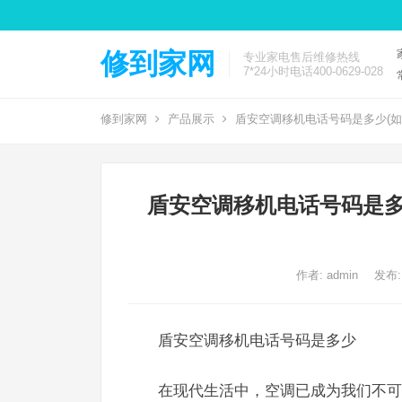
修到家网
专业家电售后维修热线
7*24小时电话400-0629-028
修到家网
产品展示
盾安空调移机电话号码是多少(如
盾安空调移机电话号码是多
作者:
admin
发布:
盾安空调移机电话号码是多少
在现代生活中，空调已成为我们不可