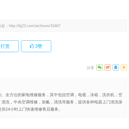
出处：
http://bj23.com/archives/16467
打赏
3
赞
的、全方位的家电维修服务，其中包括空调，电视，冰箱，洗衣机，空
，清洗，中央空调维修，加氟，清洗等服务，提供各种电器上门清洗保
供24小时上门快速维修售后服务。
码怎么
方法有哪