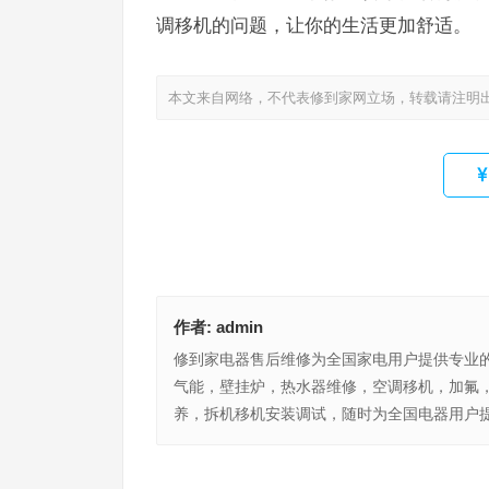
调移机的问题，让你的生活更加舒适。
本文来自网络，不代表修到家网立场，转载请注明
作者:
admin
修到家电器售后维修为全国家电用户提供专业
气能，壁挂炉，热水器维修，空调移机，加氟
养，拆机移机安装调试，随时为全国电器用户提
格兰仕空调99故障大全(“格兰仕空调显示99故障代
户户通电源板维修(“户户通电源板常见故障及维修
办？如何快速联系客服解决？”)
些？”)