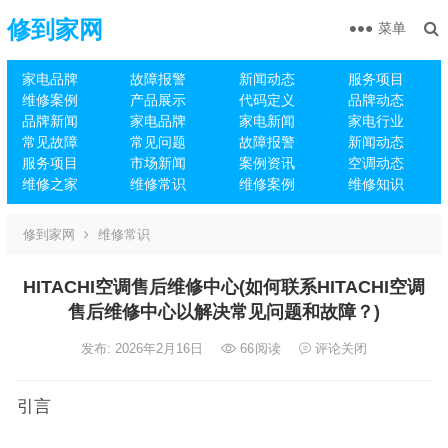
修到家网
菜单
家电品牌
故障报警
新闻动态
服务项目
维修案例
产品展示
代码定义
品牌动态
品牌新闻
家电品牌
家电新闻
家电行业
常见故障
常见问题
故障报警
新闻动态
服务项目
市场新闻
案例资讯
空调动态
维修之家
维修常识
维修案例
维修知识
修到家网
维修常识
HITACHI空调售后维修中心(如何联系HITACHI空调
售后维修中心以解决常见问题和故障？)
发布: 2026年2月16日
66
阅读
评论关闭
引言