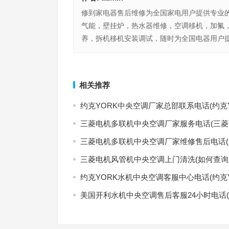
修到家电器售后维修为全国家电用户提供专业
气能，壁挂炉，热水器维修，空调移机，加氟
养，拆机移机安装调试，随时为全国电器用户提
格力空调怎么制热不行(格力空调：寒冬制热绝佳，
康佳总线(“康佳电视如何通过总线接口升级固件？”)
心无限)
上一篇
相关推荐
约克YORK中央空调厂家总部联系电话(约克
三菱电机多联机中央空调厂家服务电话(三菱
三菱电机多联机中央空调厂家维修售后电话(
三菱电机风管机中央空调上门清洗(如何查询
约克YORK水机中央空调客服中心电话(约克
美国开利水机中央空调售后客服24小时电话