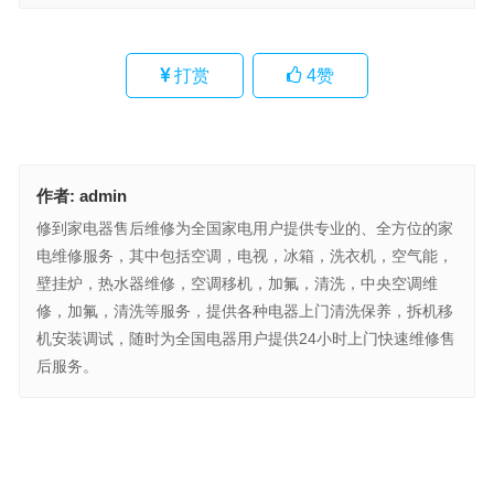
打赏
4
赞
作者:
admin
修到家电器售后维修为全国家电用户提供专业的、全方位的家
电维修服务，其中包括空调，电视，冰箱，洗衣机，空气能，
壁挂炉，热水器维修，空调移机，加氟，清洗，中央空调维
修，加氟，清洗等服务，提供各种电器上门清洗保养，拆机移
机安装调试，随时为全国电器用户提供24小时上门快速维修售
后服务。
德国威能和意大利贝雷塔(德国威能与意大利贝雷塔：军火巨头的较
量)
东芝47故障(东芝47故障解决方案：详细步骤与技巧)
上一篇
下一篇