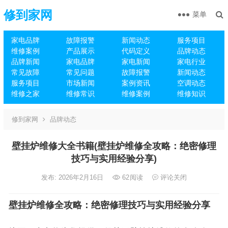
修到家网
菜单
家电品牌
故障报警
新闻动态
服务项目
维修案例
产品展示
代码定义
品牌动态
品牌新闻
家电品牌
家电新闻
家电行业
常见故障
常见问题
故障报警
新闻动态
服务项目
市场新闻
案例资讯
空调动态
维修之家
维修常识
维修案例
维修知识
修到家网
品牌动态
壁挂炉维修大全书籍(壁挂炉维修全攻略：绝密修理
技巧与实用经验分享)
发布: 2026年2月16日
62
阅读
评论关闭
壁挂炉维修全攻略：绝密修理技巧与实用经验分享