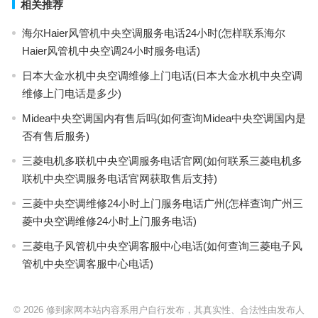
相关推荐
海尔Haier风管机中央空调服务电话24小时(怎样联系海尔
Haier风管机中央空调24小时服务电话)
日本大金水机中央空调维修上门电话(日本大金水机中央空调
维修上门电话是多少)
Midea中央空调国内有售后吗(如何查询Midea中央空调国内是
否有售后服务)
三菱电机多联机中央空调服务电话官网(如何联系三菱电机多
联机中央空调服务电话官网获取售后支持)
三菱中央空调维修24小时上门服务电话广州(怎样查询广州三
菱中央空调维修24小时上门服务电话)
三菱电子风管机中央空调客服中心电话(如何查询三菱电子风
管机中央空调客服中心电话)
© 2026
修到家网本站内容系用户自行发布，其真实性、合法性由发布人