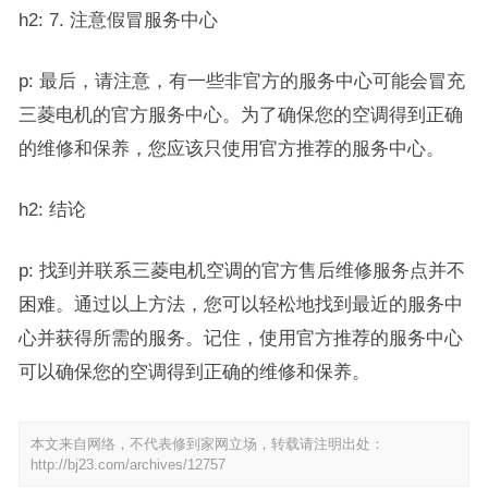
h2: 7. 注意假冒服务中心
p: 最后，请注意，有一些非官方的服务中心可能会冒充
三菱电机的官方服务中心。为了确保您的空调得到正确
的维修和保养，您应该只使用官方推荐的服务中心。
h2: 结论
p: 找到并联系三菱电机空调的官方售后维修服务点并不
困难。通过以上方法，您可以轻松地找到最近的服务中
心并获得所需的服务。记住，使用官方推荐的服务中心
可以确保您的空调得到正确的维修和保养。
本文来自网络，不代表修到家网立场，转载请注明出处：
http://bj23.com/archives/12757