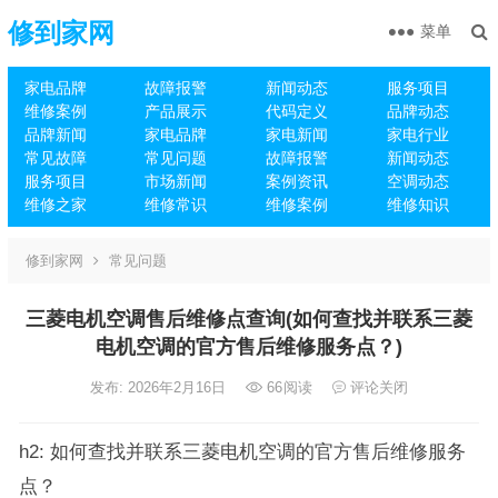
修到家网
菜单
家电品牌
故障报警
新闻动态
服务项目
维修案例
产品展示
代码定义
品牌动态
品牌新闻
家电品牌
家电新闻
家电行业
常见故障
常见问题
故障报警
新闻动态
服务项目
市场新闻
案例资讯
空调动态
维修之家
维修常识
维修案例
维修知识
修到家网
常见问题
三菱电机空调售后维修点查询(如何查找并联系三菱
电机空调的官方售后维修服务点？)
发布: 2026年2月16日
66
阅读
评论关闭
h2: 如何查找并联系三菱电机空调的官方售后维修服务
点？