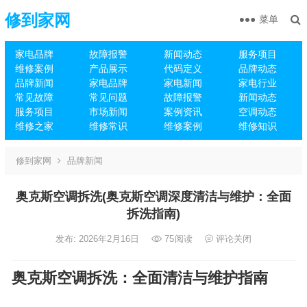
修到家网
菜单
家电品牌
故障报警
新闻动态
服务项目
维修案例
产品展示
代码定义
品牌动态
品牌新闻
家电品牌
家电新闻
家电行业
常见故障
常见问题
故障报警
新闻动态
服务项目
市场新闻
案例资讯
空调动态
维修之家
维修常识
维修案例
维修知识
修到家网
品牌新闻
奥克斯空调拆洗(奥克斯空调深度清洁与维护：全面
拆洗指南)
发布: 2026年2月16日
75
阅读
评论关闭
奥克斯空调拆洗：全面清洁与维护指南