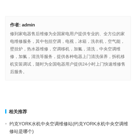
作者:
admin
修到家电器售后维修为全国家电用户提供专业的、全方位的家
电维修服务，其中包括空调，电视，冰箱，洗衣机，空气能，
壁挂炉，热水器维修，空调移机，加氟，清洗，中央空调维
修，加氟，清洗等服务，提供各种电器上门清洗保养，拆机移
机安装调试，随时为全国电器用户提供24小时上门快速维修售
后服务。
格力空调–是什么故障(“格力空调常见故障代码有哪些？如何快速联系
客服解决？”)
格力中央空调ee故障(“格力中央空调显示EE代码怎么办？如何快速联
系客服解决？”)
上一篇
下一篇
相关推荐
约克YORK水机中央空调维修站(约克YORK水机中央空调维
修站是哪个)